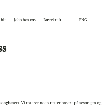
 hit
Jobb hos oss
Bærekraft
ENG
ss
esongbasert. Vi roterer noen retter basert på sesongen og